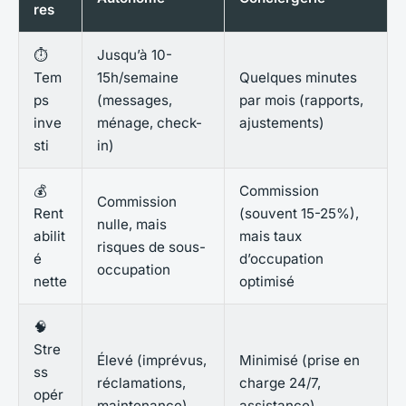
res
⏱️
Jusqu’à 10-
Tem
15h/semaine
Quelques minutes
ps
(messages,
par mois (rapports,
inve
ménage, check-
ajustements)
sti
in)
💰
Commission
Commission
Rent
(souvent 15-25%),
nulle, mais
abilit
mais taux
risques de sous-
é
d’occupation
occupation
nette
optimisé
🧠
Stre
Élevé (imprévus,
Minimisé (prise en
ss
réclamations,
charge 24/7,
opér
maintenance)
assistance)