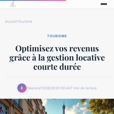
Accueil
›
Tourisme
TOURISME
Optimisez vos revenus
grâce à la gestion locative
courte durée
Éléanore
13/06/2026 08:44
7 min de lecture
É