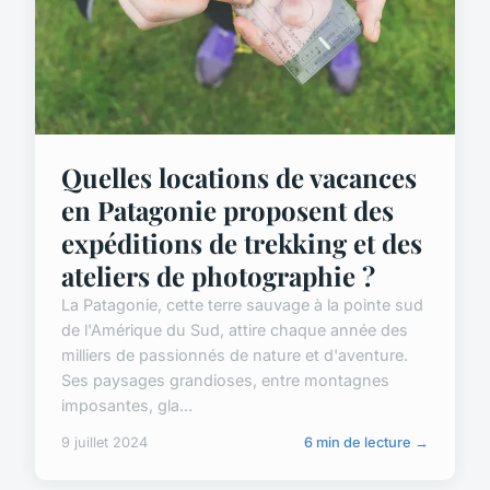
Quelles locations de vacances
en Patagonie proposent des
expéditions de trekking et des
ateliers de photographie ?
La Patagonie, cette terre sauvage à la pointe sud
de l'Amérique du Sud, attire chaque année des
milliers de passionnés de nature et d'aventure.
Ses paysages grandioses, entre montagnes
imposantes, gla...
9 juillet 2024
6 min de lecture →