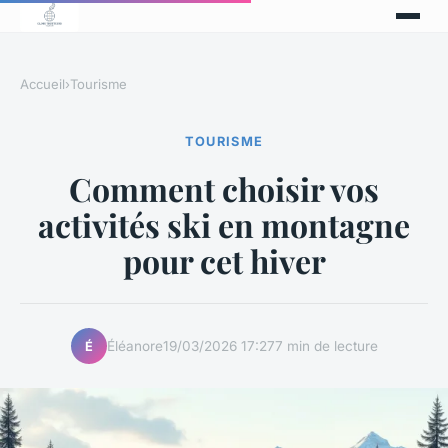
Accueil
›
Tourisme
TOURISME
Comment choisir vos
activités ski en montagne
pour cet hiver
Éléanore
19/03/2026 17:27
7 min de lecture
É