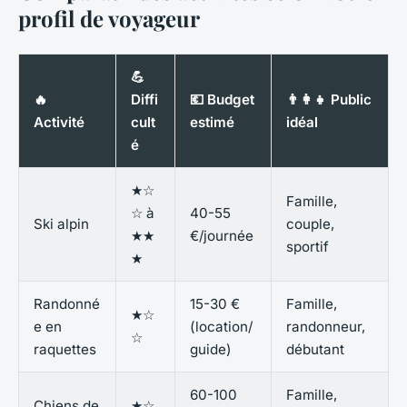
profil de voyageur
💪
🔥
Diffi
💶 Budget
👨‍👩‍👧 Public
Activité
cult
estimé
idéal
é
★☆
Famille,
☆ à
40-55
Ski alpin
couple,
★★
€/journée
sportif
★
Randonné
15-30 €
Famille,
★☆
e en
(location/
randonneur,
☆
raquettes
guide)
débutant
60-100
Famille,
Chiens de
★☆