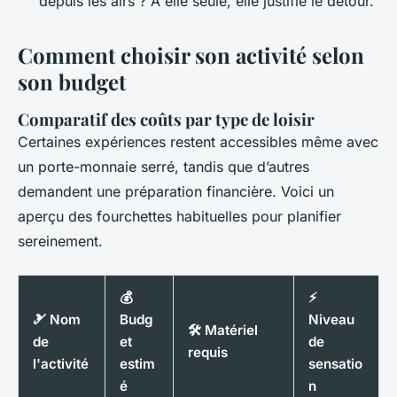
depuis les airs ? À elle seule, elle justifie le détour.
Comment choisir son activité selon
son budget
Comparatif des coûts par type de loisir
Certaines expériences restent accessibles même avec
un porte-monnaie serré, tandis que d’autres
demandent une préparation financière. Voici un
aperçu des fourchettes habituelles pour planifier
sereinement.
💰
⚡
🎿 Nom
Budg
Niveau
🛠️ Matériel
de
et
de
requis
l'activité
estim
sensatio
é
n