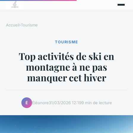
Accueil
›
Tourisme
TOURISME
Top activités de ski en
montagne à ne pas
manquer cet hiver
Éléanore
31/03/2026 12:19
9 min de lecture
É