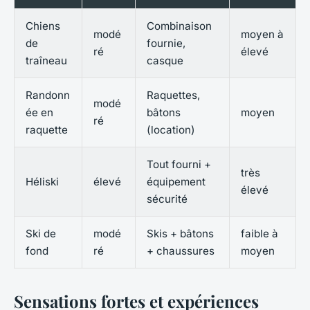
Chiens
Combinaison
modé
moyen à
de
fournie,
ré
élevé
traîneau
casque
Randonn
Raquettes,
modé
ée en
bâtons
moyen
ré
raquette
(location)
Tout fourni +
très
Héliski
élevé
équipement
élevé
sécurité
Ski de
modé
Skis + bâtons
faible à
fond
ré
+ chaussures
moyen
Sensations fortes et expériences