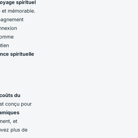
oyage spirituel
 et mémorable.
mpagnement
onnexion
 comme
tien
nce spirituelle
coûts du
est conçu pour
lamiques
ment, et
ouvez plus de