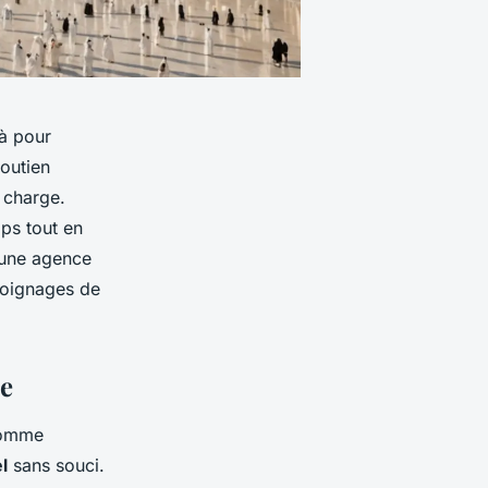
là pour
soutien
 charge.
mps tout en
à une agence
moignages de
le
omme
l
sans souci.