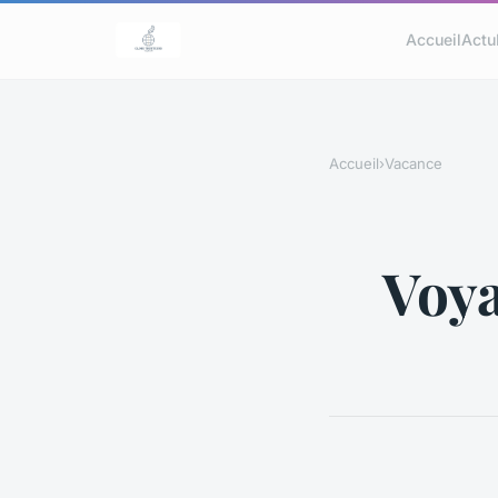
Accueil
Actu
Accueil
›
Vacance
Voya