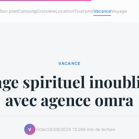
Bon plan
Camping
Croisière
Location
Tourisme
Vacance
Voyage
VACANCE
ge spirituel inoubl
avec agence omra
Victor
24/08/2024 13:26
4 min de lecture
V