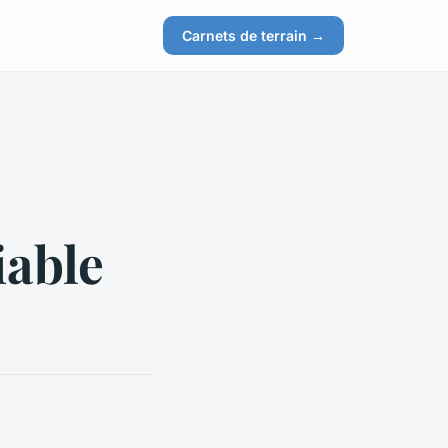
Carnets de terrain →
iable