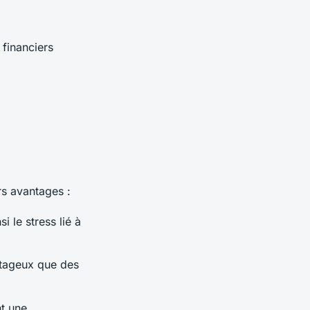
 financiers
rs avantages :
 le stress lié à
ntageux que des
nt une