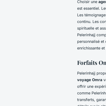
Choisir une
age
est essentiel. L
Les témoignages
continu. Les con
spirituelle et 
Pelerinhajj comp
personnalisé et 
enrichissante et
Forfaits Om
Pelerinhajj prop
voyage Omra
va
offrir une expé
comme Pelerinha
transferts, gara