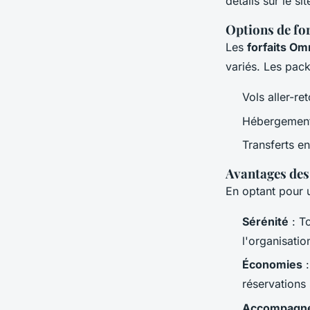
détails sur le si
Options de for
Les
forfaits Om
variés. Les pac
Vols aller-r
Hébergement 
Transferts ent
Avantages des
En optant pour
Sérénité
: To
l'organisatio
Économies
:
réservations
Accompagn