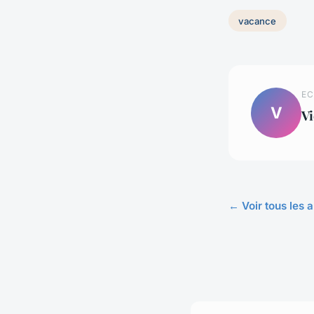
vacance
EC
V
Vi
← Voir tous les 