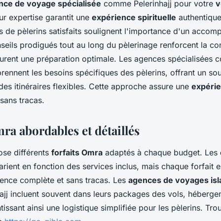
nce de voyage spécialisée
comme Pelerinhajj pour votre
v
eur expertise garantit une
expérience spirituelle
authentique
 de pèlerins satisfaits soulignent l'importance d'un acco
seils prodigués tout au long du pèlerinage renforcent la c
assurent une préparation optimale. Les agences spécialisées
rennent les besoins spécifiques des pèlerins, offrant un sou
des itinéraires flexibles. Cette approche assure une
expérie
 sans tracas.
ra abordables et détaillés
ose différents
forfaits Omra
adaptés à chaque budget. Les
rient en fonction des services inclus, mais chaque forfait 
rience complète et sans tracas. Les
agences de voyages is
jj incluent souvent dans leurs packages des vols, héberge
ntissant ainsi une logistique simplifiée pour les pèlerins. Tr