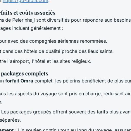
te
https://go-qibla.com
.
faits et coûts associés
ra
de Pelerinhajj sont diversifiés pour répondre aux besoins
kages incluent généralement :
etour avec des compagnies aériennes renommées.
dans des hôtels de qualité proche des lieux saints.
re l'aéroport, l'hôtel et les sites religieux.
 packages complets
 un
forfait Omra
complet, les pèlerins bénéficient de plusieu
us les aspects du voyage sont pris en charge, réduisant ainsi
n.
 Les packages groupés offrent souvent des tarifs plus ava
 séparées.
ement
: Un soutien continu tout au long du voyage, assura