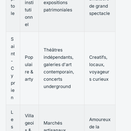
insti
expositions
to
de grand
tuti
patrimoniales
le
spectacle
onn
el
S
ai
Théâtres
nt
Pop
indépendants,
Creatifs,
-
ulai
galeries d'art
locaux,
C
re &
contemporain,
voyageur
y
arty
concerts
s curieux
pr
underground
ie
n
L
Villa
e
Amoureux
geoi
Marchés
s
de la
s &
artisanaux,