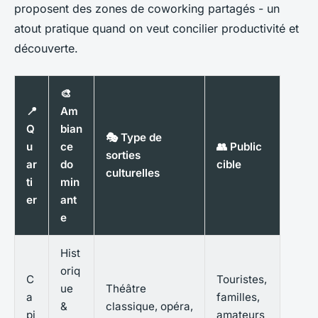
proposent des zones de coworking partagés - un
atout pratique quand on veut concilier productivité et
découverte.
🎨
📍
Am
Q
bian
🎭 Type de
u
ce
👥 Public
sorties
ar
do
cible
culturelles
ti
min
er
ant
e
Hist
oriq
C
Touristes,
ue
Théâtre
a
familles,
&
classique, opéra,
pi
amateurs