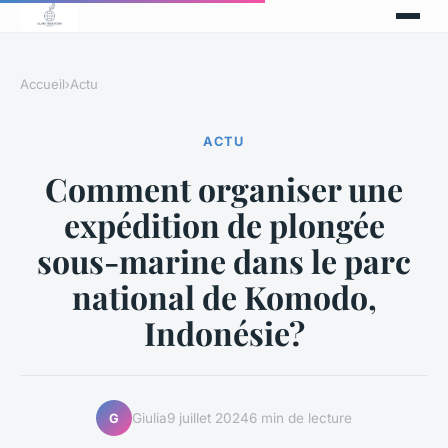
Accueil
›
Actu
ACTU
Comment organiser une
expédition de plongée
sous-marine dans le parc
national de Komodo,
Indonésie?
Giulia
9 juillet 2024
6 min de lecture
G