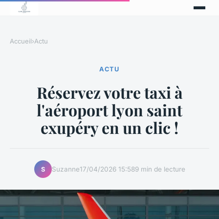
Accueil
›
Actu
ACTU
Réservez votre taxi à
l'aéroport lyon saint
exupéry en un clic !
Suzanne
17/04/2026 15:58
9 min de lecture
S