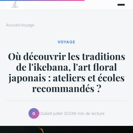
Accueil
›
Voyage
VOYAGE
Où découvrir les traditions
de l'ikebana, l'art floral
japonais : ateliers et écoles
recommandés ?
Giulia
9 juillet 2024
6 min de lecture
G